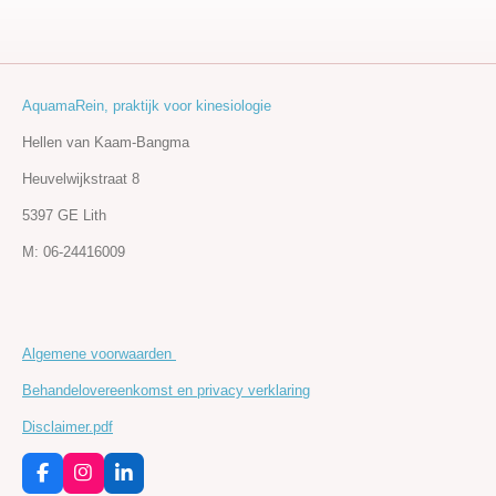
AquamaRein, praktijk voor kinesiologie
Hellen van Kaam-Bangma
Heuvelwijkstraat 8
5397 GE Lith
M: 06-24416009
Algemene voorwaarden
Behandelovereenkomst en privacy verklaring
D
isclaimer.pdf
F
I
L